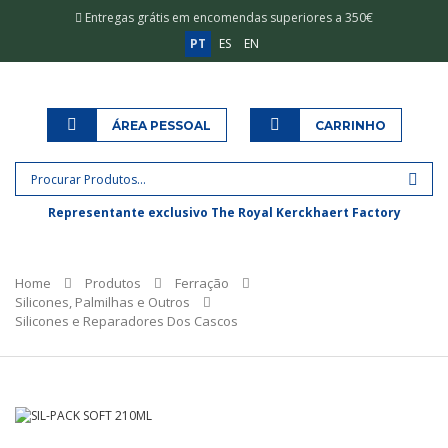
Entregas grátis em encomendas superiores a 350€
PT
ES
EN
ÁREA PESSOAL
CARRINHO
Representante exclusivo The Royal Kerckhaert Factory
Home
Produtos
Ferração
Silicones, Palmilhas e Outros
Silicones e Reparadores Dos Cascos