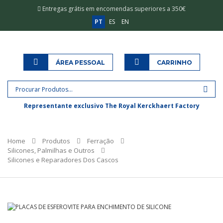
Entregas grátis em encomendas superiores a 350€
PT
ES
EN
ÁREA PESSOAL
CARRINHO
Representante exclusivo The Royal Kerckhaert Factory
Home
Produtos
Ferração
Silicones, Palmilhas e Outros
Silicones e Reparadores Dos Cascos