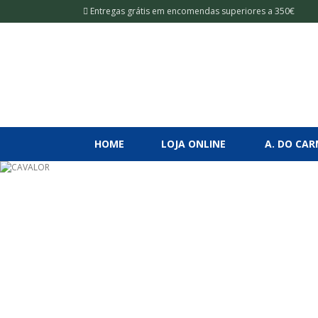
Entregas grátis em encomendas superiores a 350€
HOME
LOJA ONLINE
A. DO CA