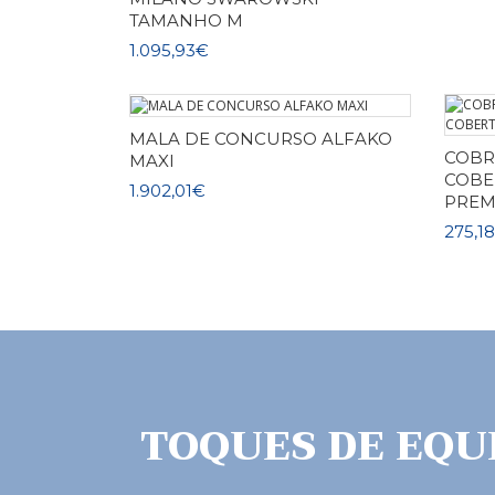
TAMANHO M
1.095,93€
MALA DE CONCURSO ALFAKO
COBR
MAXI
Saber Mais
COBE
1.902,01€
PREM
275,1
TOQUES DE EQU