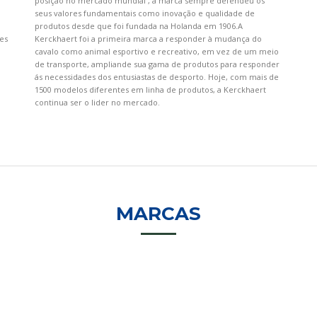
posição no mercado mundial , a marca sempre defendeu os
seus valores fundamentais como inovação e qualidade de
produtos desde que foi fundada na Holanda em 1906.A
es
Kerckhaert foi a primeira marca a responder à mudança do
cavalo como animal esportivo e recreativo, em vez de um meio
de transporte, ampliande sua gama de produtos para responder
ás necessidades dos entusiastas de desporto. Hoje, com mais de
1500 modelos diferentes em linha de produtos, a Kerckhaert
continua ser o lider no mercado.
MARCAS