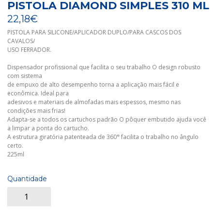
PISTOLA DIAMOND SIMPLES 310 ML
22,18€
PISTOLA PARA SILICONE/APLICADOR DUPLO/PARA CASCOS DOS
CAVALOS/
USO FERRADOR.
Dispensador profissional que facilita o seu trabalho O design robusto
com sistema
de empuxo de alto desempenho torna a aplicação mais fácil e
econômica. Ideal para
adesivos e materiais de almofadas mais espessos, mesmo nas
condições mais frias!
Adapta-se a todos os cartuchos padrão O pôquer embutido ajuda você
a limpar a ponta do cartucho.
A estrutura giratória patenteada de 360° facilita o trabalho no ângulo
certo.
225ml
Quantidade