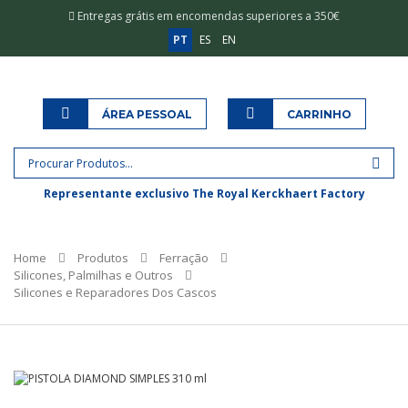
Entregas grátis em encomendas superiores a 350€
PT
ES
EN
ÁREA PESSOAL
CARRINHO
Representante exclusivo The Royal Kerckhaert Factory
Home
Produtos
Ferração
Silicones, Palmilhas e Outros
Silicones e Reparadores Dos Cascos