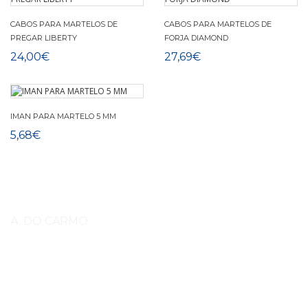
CABOS PARA MARTELOS DE
CABOS PARA MARTELOS DE
PREGAR LIBERTY
FORJA DIAMOND
24,00€
27,69€
IMAN PARA MARTELO 5 MM
5,68€
A. DO CARMO
Somos
A do Carmo, Importação, Exportação e Comércio,
Lda.
importador e distribuidor exclusivo para Portugal da fábrica The
Royal Kerckhaert Factory. Estamos no mercado desde 1993. Somos uma
empresa de família Bobryk que durante todo esse tempo conseguimos
posicionar-nos como uma equipa de profissionais que por seu maior