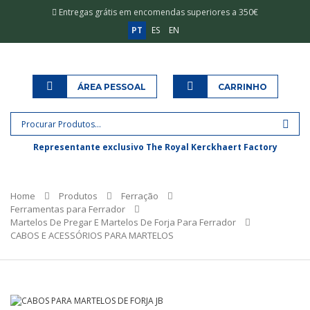
Entregas grátis em encomendas superiores a 350€
PT
ES
EN
ÁREA PESSOAL
CARRINHO
Representante exclusivo The Royal Kerckhaert Factory
Home
Produtos
Ferração
Ferramentas para Ferrador
Martelos De Pregar E Martelos De Forja Para Ferrador
CABOS E ACESSÓRIOS PARA MARTELOS