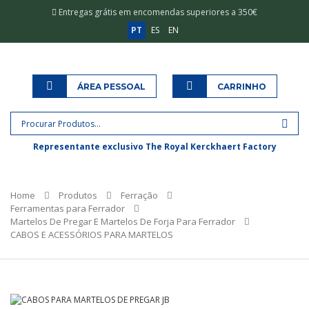
Entregas grátis em encomendas superiores a 350€
PT
ES
EN
ÁREA PESSOAL
CARRINHO
Representante exclusivo The Royal Kerckhaert Factory
Home
Produtos
Ferração
Ferramentas para Ferrador
Martelos De Pregar E Martelos De Forja Para Ferrador
CABOS E ACESSÓRIOS PARA MARTELOS