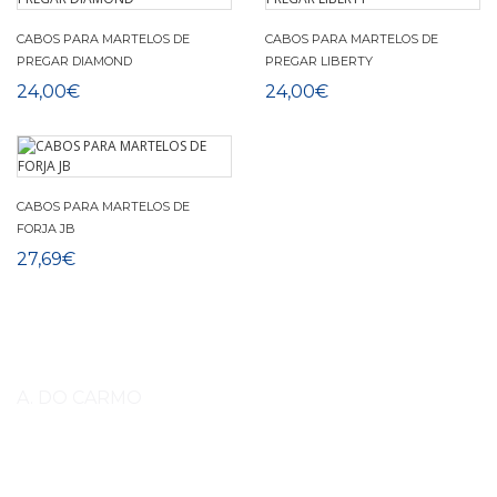
CABOS PARA MARTELOS DE
CABOS PARA MARTELOS DE
PREGAR DIAMOND
PREGAR LIBERTY
24,00€
24,00€
CABOS PARA MARTELOS DE
FORJA JB
27,69€
A. DO CARMO
Somos
A do Carmo, Importação, Exportação e Comércio,
Lda.
importador e distribuidor exclusivo para Portugal da fábrica The
Royal Kerckhaert Factory. Estamos no mercado desde 1993. Somos uma