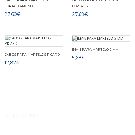
CABOS PARA MARTELOS DE
CABOS PARA MARTELOS DE
FORJA DIAMOND
FORJA JB
27,69€
27,69€
IMAN PARA MARTELO 5 MM
CABOS PARA MARTELOS PICARD
5,68€
17,87€
A. DO CARMO
Somos
A do Carmo, Importação, Exportação e Comércio,