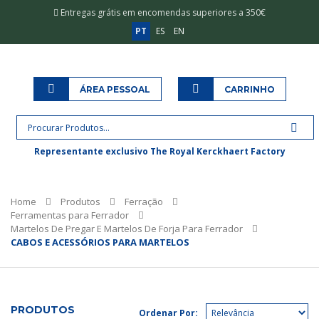
Entregas grátis em encomendas superiores a 350€
PT
ES
EN
ÁREA PESSOAL
CARRINHO
Representante exclusivo The Royal Kerckhaert Factory
Home
Produtos
Ferração
Ferramentas para Ferrador
Martelos De Pregar E Martelos De Forja Para Ferrador
CABOS E ACESSÓRIOS PARA MARTELOS
PRODUTOS
Ordenar Por: