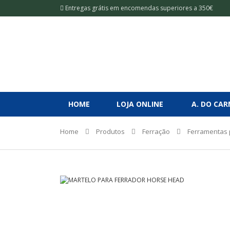
Entregas grátis em encomendas superiores a 350€
HOME
LOJA ONLINE
A. DO CA
Home
Produtos
Ferração
Ferramentas 