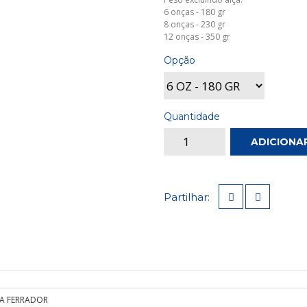
6 onças - 180 gr
8 onças - 230 gr
12 onças - 350 gr
Opção
Quantidade
ADICIONA
Partilhar:
RA FERRADOR