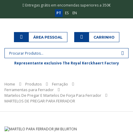
Entregas grátis em encomendas superiores a 350€
PT
ES
EN
ÁREA PESSOAL
CARRINHO
Representante exclusivo The Royal Kerckhaert Factory
Home
Produtos
Ferração
Ferramentas para Ferrador
Martelos De Pregar E Martelos De Forja Para Ferrador
MARTELOS DE PREGAR PARA FERRADOR