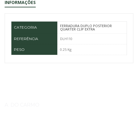
INFORMAÇÕES
FERRADURA DUPLO POSTERIOR
CATEGORIA
QUARTER CLIP EXTRA
REFERÊNCIA
DLH110
PESO
0.25 Kg
A. DO CARMO
Somos
A do Carmo, Importação, Exportação e Comércio,
Lda.
importador e distribuidor exclusivo para Portugal da fábrica The
Royal Kerckhaert Factory. Estamos no mercado desde 1993. Somos uma
empresa de família Bobryk que durante todo esse tempo conseguimos