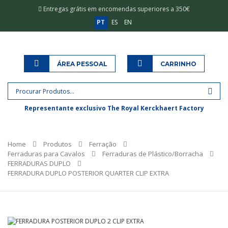
Entregas grátis em encomendas superiores a 350€
PT
ES
EN
ÁREA PESSOAL
CARRINHO
Representante exclusivo The Royal Kerckhaert Factory
Home
Produtos
Ferração
Ferraduras para Cavalos
Ferraduras de Plástico/Borracha
FERRADURAS DUPLO
FERRADURA DUPLO POSTERIOR QUARTER CLIP EXTRA