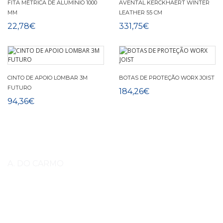
FITA MÉTRICA DE ALUMÍNIO 1000
AVENTAL KERCKHAERT WINTER
MM
LEATHER 55 CM
22,78€
331,75€
CINTO DE APOIO LOMBAR 3M
BOTAS DE PROTEÇÃO WORX JOIST
FUTURO
184,26€
94,36€
A. DO CARMO
Somos
A do Carmo, Importação, Exportação e Comércio,
Lda.
importador e distribuidor exclusivo para Portugal da fábrica The
Royal Kerckhaert Factory. Estamos no mercado desde 1993. Somos uma
empresa de família Bobryk que durante todo esse tempo conseguimos