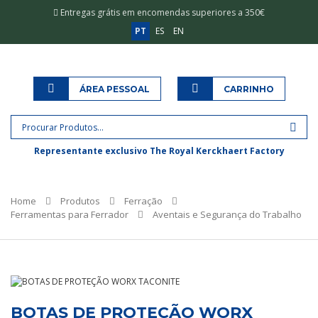
Entregas grátis em encomendas superiores a 350€
PT
ES
EN
ÁREA PESSOAL
CARRINHO
Representante exclusivo The Royal Kerckhaert Factory
Home
Produtos
Ferração
Ferramentas para Ferrador
Aventais e Segurança do Trabalho
BOTAS DE PROTEÇÃO WORX