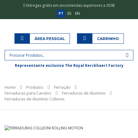
Entregas grátis em encomendas superiores a 350€
PT
ES
EN
ÁREA PESSOAL
CARRINHO
Representante exclusivo The Royal Kerckhaert Factory
Home
Produtos
Ferração
Ferraduras para Cavalos
Ferraduras de Aluminio
Ferraduras de Alumínio Colleoni