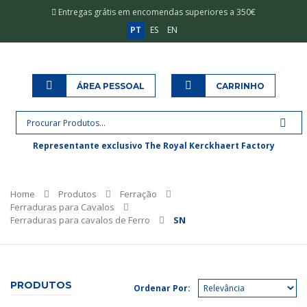
Entregas grátis em encomendas superiores a 350€
PT
ES
EN
ÁREA PESSOAL
CARRINHO
Representante exclusivo The Royal Kerckhaert Factory
Home
Produtos
Ferração
Ferraduras para Cavalos
Ferraduras para cavalos de Ferro
SN
PRODUTOS
Ordenar Por: